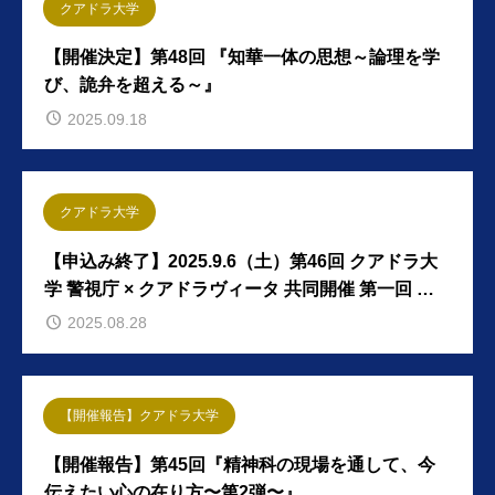
クアドラ大学
【開催決定】第48回 『知華一体の思想～論理を学
び、詭弁を超える～』
2025.09.18
クアドラ大学
【申込み終了】2025.9.6（土）第46回 クアドラ大
学 警視庁 × クアドラヴィータ 共同開催 第一回 一
般公開特別講座 動画上映会
2025.08.28
【開催報告】クアドラ大学
【開催報告】第45回『精神科の現場を通して、今
伝えたい心の在り方〜第2弾〜』