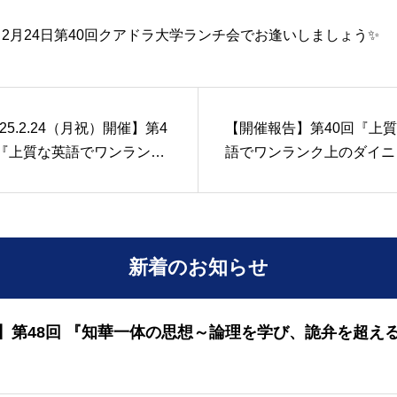
2月24日第40回クアドラ大学ランチ会でお逢いしましょう✨
025.2.24（月祝）開催】第4
【開催報告】第40回『上
 『上質な英語でワンランク
語でワンランク上のダイニ
ダイニング体験を！』（ラ
体験を！』（ランチ付き）
付き）
新着のお知らせ
】第48回 『知華一体の思想～論理を学び、詭弁を超え