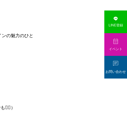

LINE登録
インの魅力のひと

イベント

お問い合わせ
‍♀️）