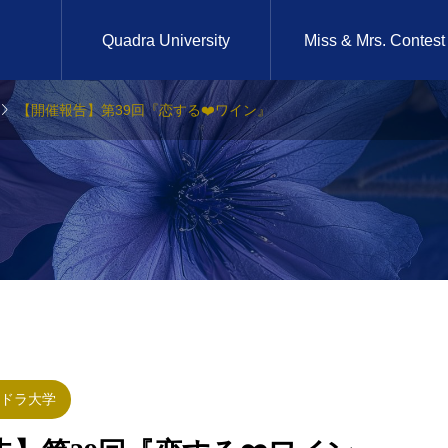
Quadra University
Miss & Mrs. Contest

【開催報告】第39回『恋する❤️ワイン』
2025年2月14日
英語で
第39回 『恋する❤️ワイ
イニ
ン』
ラン
ドラ大学