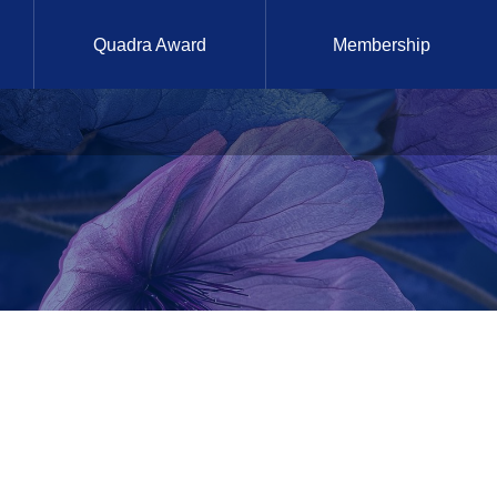
Quadra Award
Membership
2025年2月24日

第40回 『上質な英語で
ワンランク上のダイニ
ング体験を！』（ラン
チ付き）