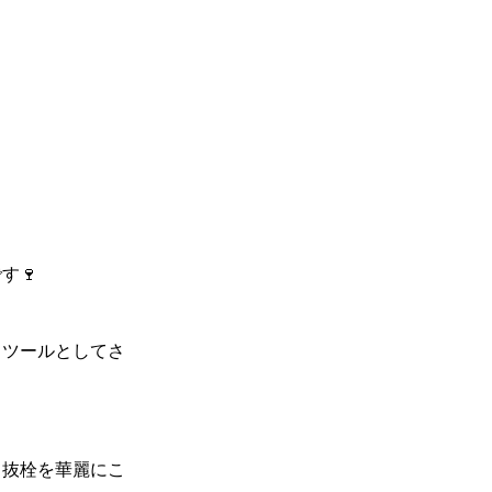
す🍷
るツールとしてさ
て抜栓を華麗にこ