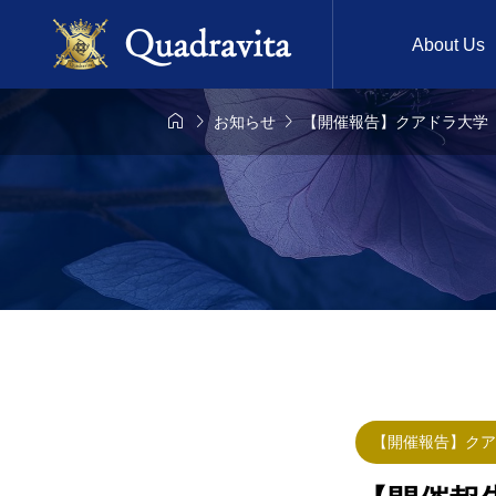
About Us



お知らせ
【開催報告】クアドラ大学
24年12月26日
2025年1月13日

回 『教徒でなくて
第38回 『上質な
リスト教を語る
ワンランク上のダ
スマスの新発見
ング体験を！』（
教とルネサンス美
チ付き）
ら紐解く聖なる物
』
【開催報告】クア