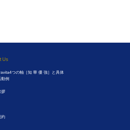
t Us
dravita4つの軸［知 華 優 強］と具体
活動例
挨拶
規約