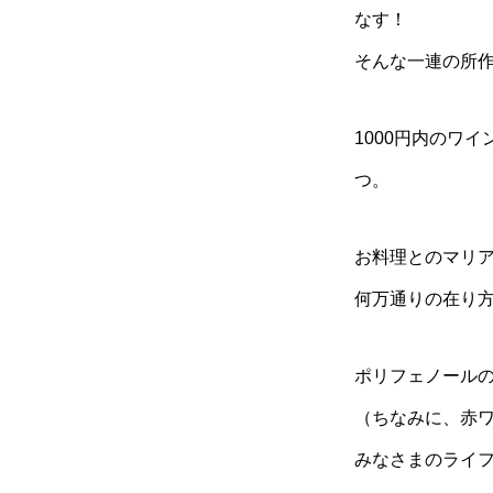
なす！
そんな一連の所
1000円内のワ
つ。
お料理とのマリ
何万通りの在り
ポリフェノール
（ちなみに、赤ワ
みなさまのライ